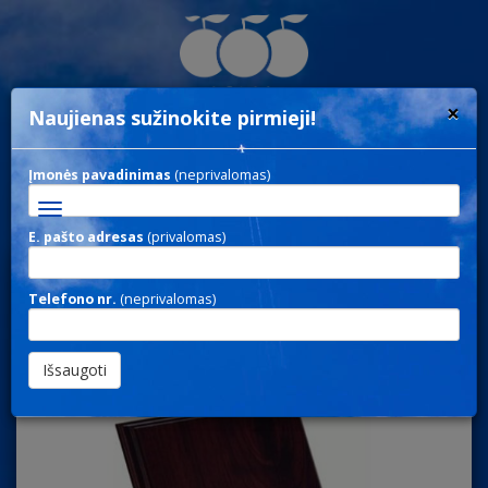
×
Naujienas sužinokite pirmieji!
Įmonės pavadinimas
(neprivalomas)
Toggle
navigation
E. pašto adresas
(privalomas)
H157 / IŠPARDAVIMAS
Telefono nr.
(neprivalomas)
(vidiniam naudojimui)