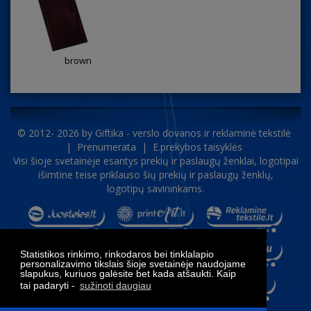
brown
© 2012- 2026 by
Giftika - verslo dovanos ir reklaminė tekstilė
|
Prenumerata
|
E.prekybos taisyklės
Visi šioje svetainėje esantys prekių ir paslaugų ženklai, logotipai
išimtine teise priklauso šių prekių ir paslaugų ženklų,
logotipų savininkams.
Statistikos rinkimo, rinkodaros bei tinklalapio
personalizavimo tikslais šioje svetainėje naudojame
slapukus, kuriuos galėsite bet kada atšaukti. Kaip
tai padaryti -
sužinoti daugiau