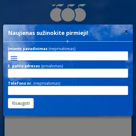
×
Naujienas sužinokite pirmieji!
Įmonės pavadinimas
(neprivalomas)
Toggle
navigation
E. pašto adresas
(privalomas)
LAGAMINAI
Telefono nr.
(neprivalomas)