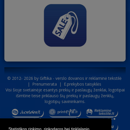
© 2012- 2026 by
Giftika - verslo dovanos ir reklaminė tekstilė
|
Prenumerata
|
E.prekybos taisyklės
Visi šioje svetainėje esantys prekių ir paslaugų ženklai, logotipai
išimtine teise priklauso šių prekių ir paslaugų ženklų,
logotipų savininkams.
Statistikos rinkimo, rinkodaros bei tinklalapio