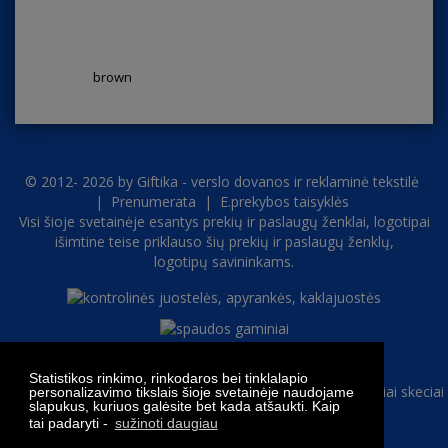
brown
© 2012- 2026 by
Giftika - verslo dovanos ir reklaminė tekstilė
|
Prenumerata
|
E.prekybos taisyklės
Visi šioje svetainėje esantys prekių ir paslaugų ženklai, logotipai
išimtine teise priklauso šių prekių ir paslaugų ženklų,
logotipų savininkams.
Statistikos rinkimo, rinkodaros bei tinklalapio
personalizavimo tikslais šioje svetainėje naudojame
slapukus, kuriuos galėsite bet kada atšaukti. Kaip
tai padaryti -
sužinoti daugiau