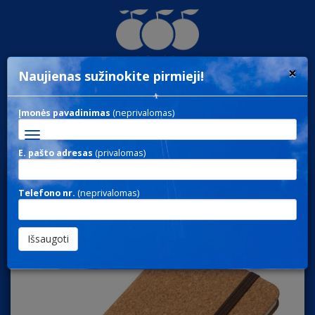
×
Naujienas sužinokite pirmieji!
Įmonės pavadinimas
(neprivalomas)
Toggle
navigation
E. pašto adresas
(privalomas)
NOTE 030 / UŽRAŠINĖS
Telefono nr.
(neprivalomas)