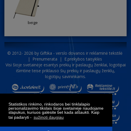
beige
© 2012- 2026 by
Giftika - verslo dovanos ir reklaminė tekstilė
|
Prenumerata
|
E.prekybos taisyklės
Visi šioje svetainėje esantys prekių ir paslaugų ženklai, logotipai
išimtine teise priklauso šių prekių ir paslaugų ženklų,
logotipų savininkams.
Statistikos rinkimo, rinkodaros bei tinklalapio
personalizavimo tikslais šioje svetainėje naudojame
slapukus, kuriuos galėsite bet kada atšaukti. Kaip
tai padaryti -
sužinoti daugiau