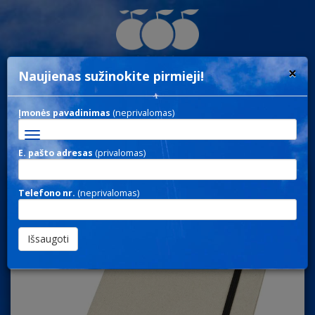
×
Naujienas sužinokite pirmieji!
Įmonės pavadinimas
(neprivalomas)
Toggle
navigation
E. pašto adresas
(privalomas)
NOTE 109 / UŽRAŠINĖS
Telefono nr.
(neprivalomas)