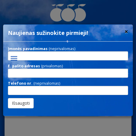
×
Naujienas sužinokite pirmieji!
Įmonės pavadinimas
(neprivalomas)
Toggle
navigation
E. pašto adresas
(privalomas)
NOTE 127 / UŽRAŠINĖS
Telefono nr.
(neprivalomas)