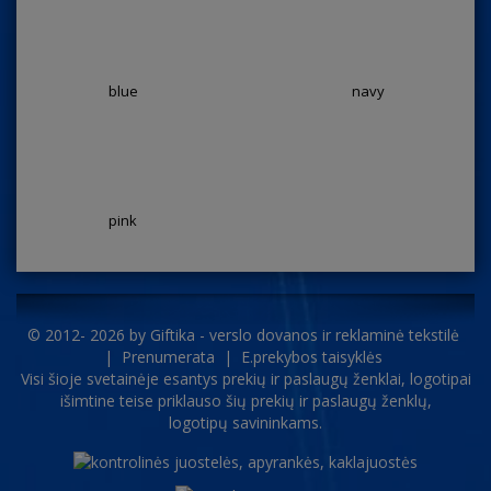
blue
navy
pink
© 2012- 2026 by
Giftika - verslo dovanos ir reklaminė tekstilė
|
Prenumerata
|
E.prekybos taisyklės
Visi šioje svetainėje esantys prekių ir paslaugų ženklai, logotipai
išimtine teise priklauso šių prekių ir paslaugų ženklų,
logotipų savininkams.