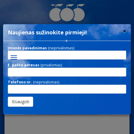
×
Naujienas sužinokite pirmieji!
Įmonės pavadinimas
(neprivalomas)
Toggle
navigation
E. pašto adresas
(privalomas)
NOTE 149 / UŽRAŠINĖS
Telefono nr.
(neprivalomas)