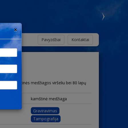
×
Pavyzdžiai
Kontaktai
kietu kamštinės medžiagos viršeliu bei 80 lapų
kamštinė medžiaga
Graviravimas
Tampografija