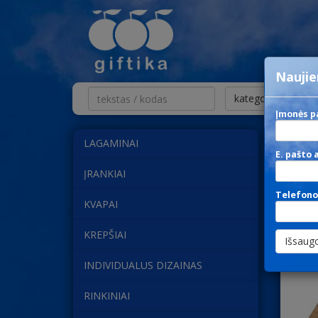
Naujie
kategorija nesvarb
Įmonės p
LAGAMINAI
N
E. pašto 
ĮRANKIAI
Telefono
KVAPAI
KREPŠIAI
INDIVIDUALUS DIZAINAS
RINKINIAI