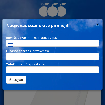
×
Naujienas sužinokite pirmieji!
Įmonės pavadinimas
(neprivalomas)
Toggle
navigation
E. pašto adresas
(privalomas)
NOTE 171 / UŽRAŠINĖS
Telefono nr.
(neprivalomas)