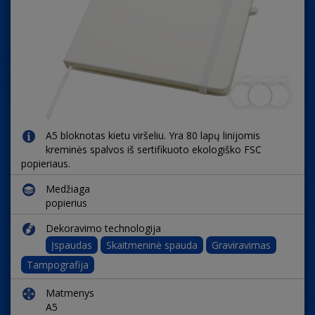
A5 bloknotas kietu viršeliu. Yra 80 lapų linijomis
kreminės spalvos iš sertifikuoto ekologiško FSC
popieriaus.
Medžiaga
popierius
Dekoravimo technologija
Įspaudas
Skaitmeninė spauda
Graviravimas
Tampografija
Matmenys
A5