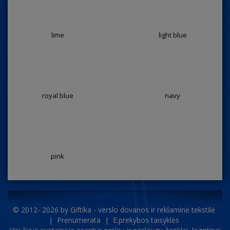
lime
light blue
royal blue
navy
pink
© 2012- 2026 by
Giftika - verslo dovanos ir reklaminė tekstilė
|
Prenumerata
|
E.prekybos taisyklės