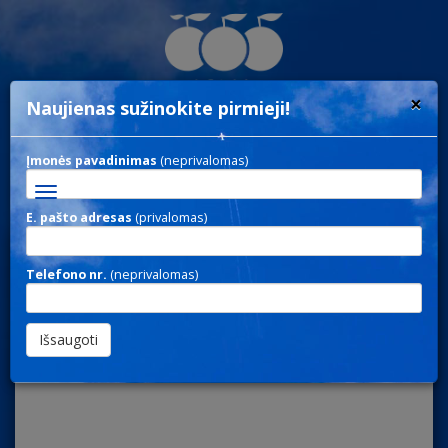
×
Naujienas sužinokite pirmieji!
Įmonės pavadinimas
(neprivalomas)
Toggle
navigation
E. pašto adresas
(privalomas)
NOTE 193 / UŽRAŠINĖS
Telefono nr.
(neprivalomas)