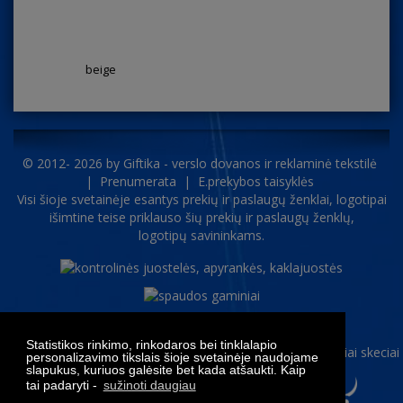
beige
© 2012- 2026 by
Giftika - verslo dovanos ir reklaminė tekstilė
|
Prenumerata
|
E.prekybos taisyklės
Visi šioje svetainėje esantys prekių ir paslaugų ženklai, logotipai
išimtine teise priklauso šių prekių ir paslaugų ženklų,
logotipų savininkams.
Statistikos rinkimo, rinkodaros bei tinklalapio
personalizavimo tikslais šioje svetainėje naudojame
slapukus, kuriuos galėsite bet kada atšaukti. Kaip
tai padaryti -
sužinoti daugiau