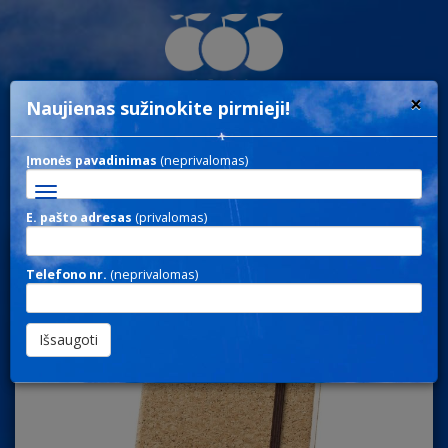
×
Naujienas sužinokite pirmieji!
Įmonės pavadinimas
(neprivalomas)
Toggle
navigation
E. pašto adresas
(privalomas)
NOTE 194 / UŽRAŠINĖS
Telefono nr.
(neprivalomas)