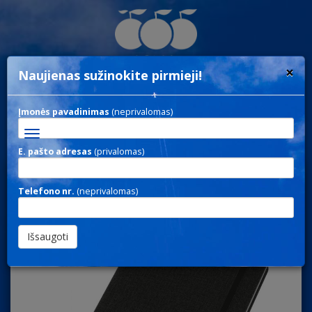
×
Naujienas sužinokite pirmieji!
Įmonės pavadinimas
(neprivalomas)
Toggle
navigation
E. pašto adresas
(privalomas)
NOTE 231 / UŽRAŠINĖS
Telefono nr.
(neprivalomas)