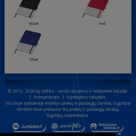
black
red
blue
© 2012- 2026 by
Giftika - verslo dovanos ir reklaminė tekstilė
|
Prenumerata
|
E.prekybos taisyklės
Visi šioje svetainėje esantys prekių ir paslaugų ženklai, logotipai
išimtine teise priklauso šių prekių ir paslaugų ženklų,
logotipų savininkams.