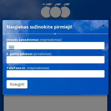
×
Naujienas sužinokite pirmieji!
Įmonės pavadinimas
(neprivalomas)
Toggle
navigation
E. pašto adresas
(privalomas)
TAG 38 / LAGAMINO
Telefono nr.
(neprivalomas)
ŽYMEKLIAI