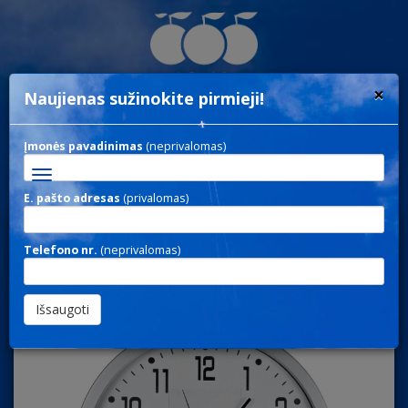
×
Naujienas sužinokite pirmieji!
Įmonės pavadinimas
(neprivalomas)
Toggle
navigation
E. pašto adresas
(privalomas)
CLOCK 124 / Sieniniai
Telefono nr.
(neprivalomas)
laikrodžiai