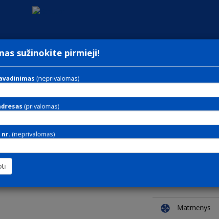
nas sužinokite pirmieji!
i
medžiaga nesvarbi
Ieškoti
avadinimas
(neprivalomas)
OCK 135 / Sieniniai laikrodžiai
adresas
(privalomas)
 nr.
(neprivalomas)
Sieninis laikr
Medžiaga
Dekoravimo
technologija
Matmenys