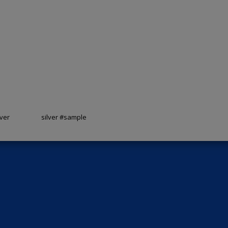
lver
silver #sample