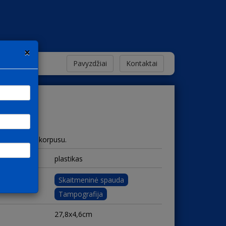
×
Pavyzdžiai
Kontaktai
odis plastiko korpusu.
plastikas
Skaitmeninė spauda
Tampografija
27,8x4,6cm