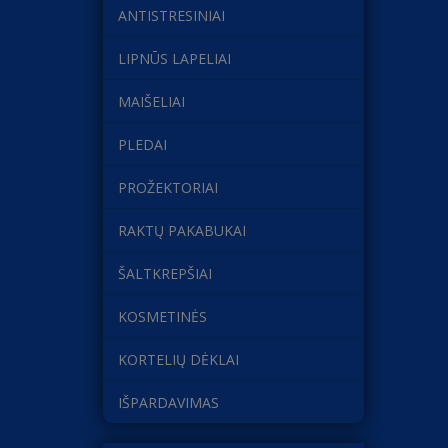
ANTISTRESINIAI
LIPNŪS LAPELIAI
MAIŠELIAI
PLEDAI
PROŽEKTORIAI
RAKTŲ PAKABUKAI
ŠALTKREPŠIAI
KOSMETINĖS
KORTELIŲ DĖKLAI
IŠPARDAVIMAS