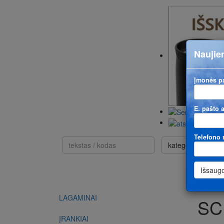
Naujien
Įmonės p
E. pašto 
Telefono 
kategorija nesvar
LAGAMINAI
SC
ĮRANKIAI