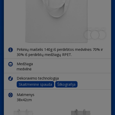
Pirkinių maišelis 140g iš perdirbtos medvilnės 70% ir
30% iš perdirbtų medžiagų RPET.
Medžiaga
medvilnė
Dekoravimo technologija
Skaitmeninė spauda
Šilkografija
Matmenys
38x42cm