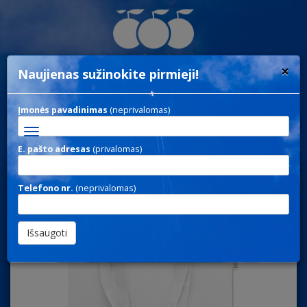
×
Naujienas sužinokite pirmieji!
Įmonės pavadinimas
(neprivalomas)
Toggle
navigation
E. pašto adresas
(privalomas)
BAG 079 / MAIŠELIAI
Telefono nr.
(neprivalomas)