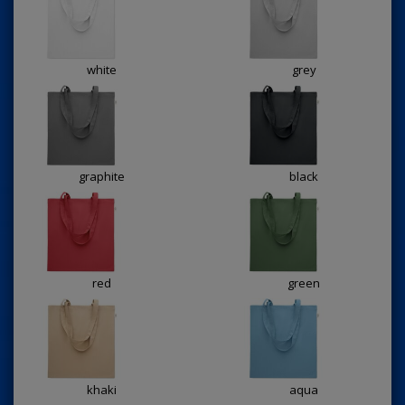
white
grey
graphite
black
red
green
khaki
aqua