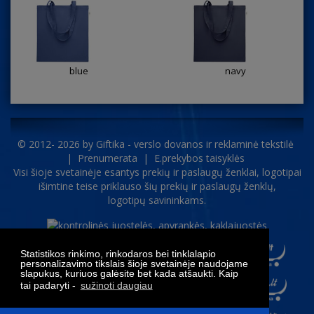
blue
navy
© 2012- 2026 by
Giftika - verslo dovanos ir reklaminė tekstilė
|
Prenumerata
|
E.prekybos taisyklės
Visi šioje svetainėje esantys prekių ir paslaugų ženklai, logotipai
išimtine teise priklauso šių prekių ir paslaugų ženklų,
logotipų savininkams.
Statistikos rinkimo, rinkodaros bei tinklalapio
personalizavimo tikslais šioje svetainėje naudojame
slapukus, kuriuos galėsite bet kada atšaukti. Kaip
tai padaryti -
sužinoti daugiau