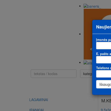
Naujien
Įmonės p
E. pašto 
Telefono 
kategorija nesvar
LAGAMINAI
M.K
9,5x3
ĮRANKIAI