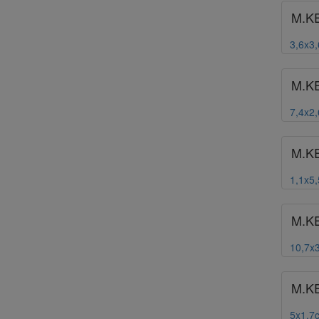
M.K
3,6x3
M.K
7,4x2
M.K
1,1x5
M.K
10,7x
M.K
5x1,7