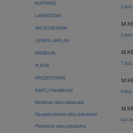
KUPRINĖS
2,3x6
LAIKRODŽIAI
M.K
ANTISTRESINIAI
2,9cm
LIPNŪS LAPELIAI
M.K
MAIŠELIAI
7,3x2
PLEDAI
PROŽEKTORIAI
M.K
RAKTŲ PAKABUKAI
9,6x2
Metaliniai raktų pakabukai
M.K
Daugiafunkciniai raktų pakabukai
6x2,3
Plastikiniai raktų pakabukai