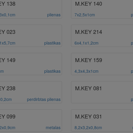
EY 138
M.KEY 140
,3x0,1cm
plienas
7x2,5x1cm
p
EY 023
M.KEY 214
,1x5,7cm
plastikas
6x4,1x1,2cm
p
EY 149
M.KEY 159
cm
plastikas
4,3x4,3x1cm
p
EY 238
M.KEY 081
x0,2cm
perdirbtas plienas
p
EY 099
M.KEY 031
,2x0,9cm
metalas
8,2x3,2x0,8cm