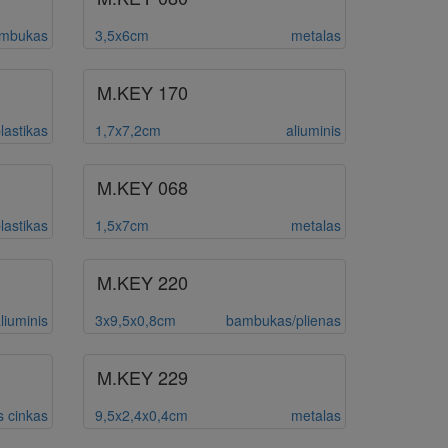
ambukas
3,5x6cm
metalas
M.KEY 170
lastikas
1,7x7,2cm
aliuminis
M.KEY 068
lastikas
1,5x7cm
metalas
M.KEY 220
liuminis
3x9,5x0,8cm
bambukas/plienas
M.KEY 229
s cinkas
9,5x2,4x0,4cm
metalas