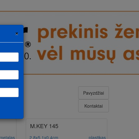
×
Pavyzdžiai
Kontaktai
M.KEY 145
metalas
2,8x5,1x0,4cm
plastikas