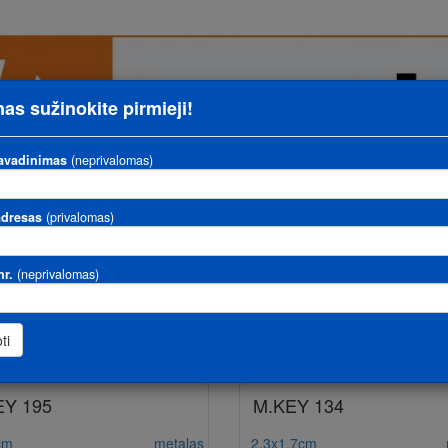
as sužinokite pirmieji!
avadinimas
(neprivalomas)
adresas
(privalomas)
nr.
(neprivalomas)
bi
medžiaga nesvarbi
Ieškoti
EY 195
M.KEY 134
cm
metalas
2,3x1,7cm