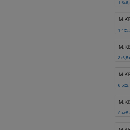
1,6x6
M.K
1,4x5
M.K
3x6,5
M.K
6,5x2
M.K
2,4x5
M.K