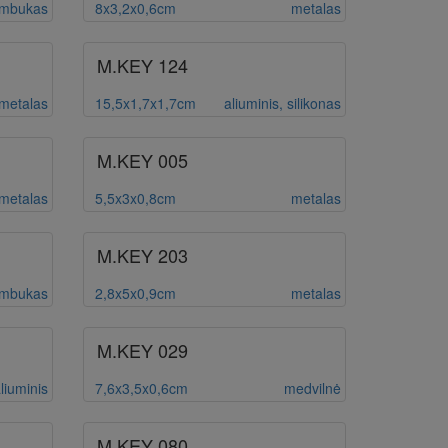
ambukas
8x3,2x0,6cm
metalas
M.KEY 124
metalas
15,5x1,7x1,7cm
aliuminis, silikonas
M.KEY 005
metalas
5,5x3x0,8cm
metalas
M.KEY 203
mbukas
2,8x5x0,9cm
metalas
M.KEY 029
liuminis
7,6x3,5x0,6cm
medvilnė
M.KEY 080