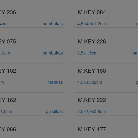
EY 236
M.KEY 084
,4cm
bambukas
4,5x4,5x1,2cm
p
EY 075
M.KEY 226
3,6cm
bambukas
6,5x1,5cm
ba
EY 102
M.KEY 188
cm
metalas
4,5x3,3x2cm
p
EY 162
M.KEY 222
z1,5cm
plastikas
5,5x2,9x0,8cm
EY 066
M.KEY 177