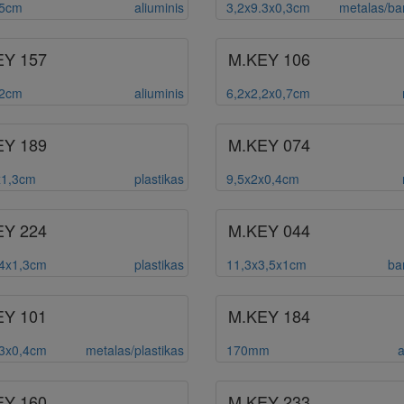
,5cm
aliuminis
3,2x9.3x0,3cm
metalas/b
EY 157
M.KEY 106
,2cm
aliuminis
6,2x2,2x0,7cm
EY 189
M.KEY 074
x1,3cm
plastikas
9,5x2x0,4cm
EY 224
M.KEY 044
,4x1,3cm
plastikas
11,3x3,5x1cm
ba
EY 101
M.KEY 184
,3x0,4cm
metalas/plastikas
170mm
a
EY 160
M.KEY 233