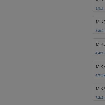
3,5x1
M.K
3,8x0
M.K
4,4x1
M.K
4,3x3
M.K
7,2x3