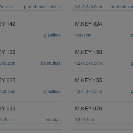
,9x1cm
perdirbtas aliuminis
6,9x2,3x0,2cm
perdirbtas a
EY 142
M.KEY 024
plastikas
4x4x1cm
p
EY 139
M.KEY 158
,3x0,2cm
bambukas
4,2x1,5x1,5cm
p
EY 025
M.KEY 155
,4x0,8cm
plastikas
4,3x4,1x1,5cm
p
EY 032
M.KEY 076
x0,2cm
metalas
2,3x2,1cm