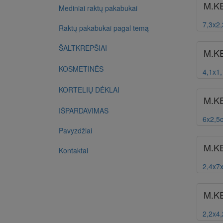
M.K
Mediniai raktų pakabukai
7,3x2
Raktų pakabukai pagal temą
ŠALTKREPŠIAI
M.K
KOSMETINĖS
4,1x1
KORTELIŲ DĖKLAI
M.K
IŠPARDAVIMAS
6x2,5
Pavyzdžiai
M.K
Kontaktai
2,4x7
M.K
2,2x4