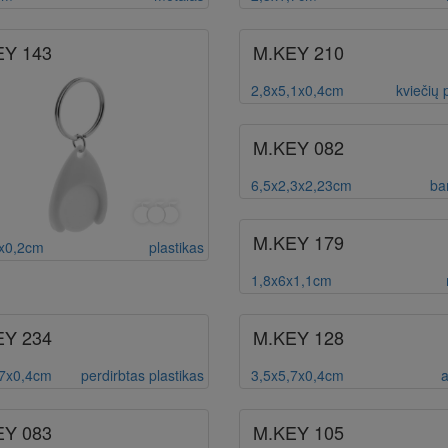
EY 143
M.KEY 210
2,8x5,1x0,4cm
kviečių 
M.KEY 082
6,5x2,3x2,23cm
ba
M.KEY 179
x0,2cm
plastikas
1,8x6x1,1cm
EY 234
M.KEY 128
,7x0,4cm
perdirbtas plastikas
3,5x5,7x0,4cm
a
EY 083
M.KEY 105